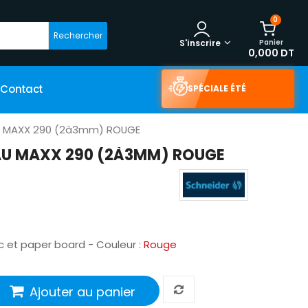
0
Rechercher
Panier
S'inscrire
0,000 DT
Contact
SPÉCIALE ÉTÉ
U MAXX 290 (2à3mm) ROUGE
U MAXX 290 (2À3MM) ROUGE
 et paper board - Couleur :
Rouge
Ajouter au panier