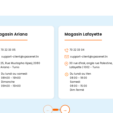
agasin Ariana
Magasin Lafayette
70 22 33 05
70 22 33 04
support-client@spacenet.tn
support-client@spacenet.tn
25, Rue Mustapha Hjaeij 2080
30 rue d'Irak, angle rue Palestine,
Ariana - Tunis
Lafayette | 1002 - Tunis
Du lundi au samedi
Du lundi au Ven
08h00 - 19h00
08:00 - 18:00
Dimanche
Samedi
09h00 - 15h00
08:00 - 15:00
Dim Fermé
←
→