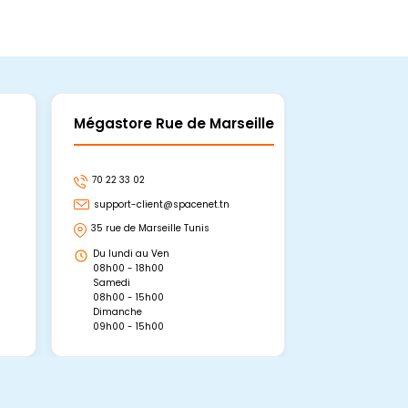
Mégastore Rue de Marseille
Mégastore
70 22 33 02
70 22 33 06
support-client@spacenet.tn
support-clie
35 rue de Marseille Tunis
Avenue Abou 
Hammamet, 
Du lundi au Ven
Du lundi au 
08h00 - 18h00
08h00 - 19h0
Samedi
Dimanche
08h00 - 15h00
09h00 - 15h0
Dimanche
09h00 - 15h00