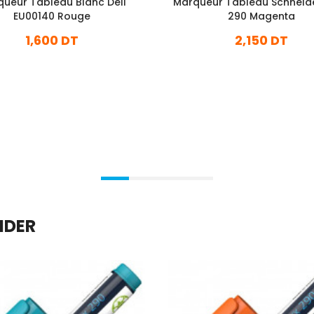
ueur Tableau Blanc Deli
Marqueur Tableau Schneid
EU00140 Rouge
290 Magenta
1,600 DT
2,150 DT
En stock
En stock
Ajouter Au Panier
Ajouter Au Panier
IDER