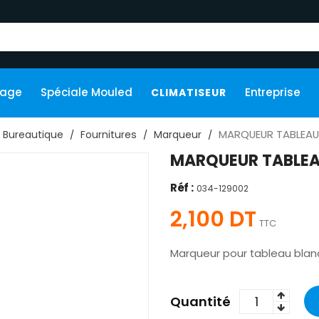
kage
Spéciale Mouled
Entreprise
CLIMATISEUR
MARQUEUR TABLEA
Bureautique
Fournitures
Marqueur
MARQUEUR TABLEA
Réf :
034-129002
2,100 DT
TTC
Marqueur pour tableau blanc
Quantité