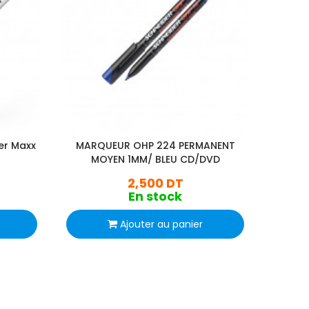
er Maxx
MARQUEUR OHP 224 PERMANENT
MARQ
MOYEN 1MM/ BLEU CD/DVD
2,500 DT
En stock
Ajouter au panier