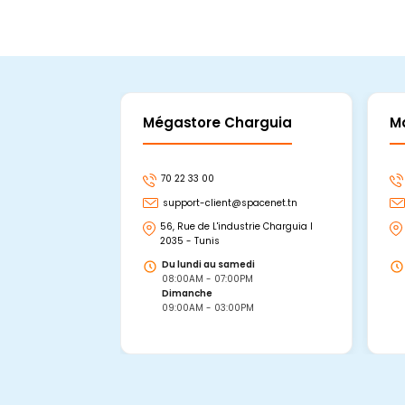
Mégastore Charguia
M
70 22 33 00
support-client@spacenet.tn
56, Rue de L'industrie Charguia I
2035 - Tunis
Du lundi au samedi
08:00AM - 07:00PM
Dimanche
09:00AM - 03:00PM