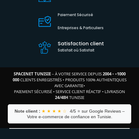
Paiement Sécurisé
Entreprises & Particuliers
Satisfaction client
Satisfait où Satisfait
SPACENET TUNISIE
– À VOTRE SERVICE DEPUIS
2004
•
+
1000
000
CLIENTS ENREGISTRÉS
•
PRODUITS 100% AUTHENTIQUES
AVEC GARANTIE
•
PAIEMENT SÉCURISÉ
•
SERVICE CLIENT RÉACTIF
•
LIVRAISON
24/48H
TUNISIE
Note client :
★ ★ ★ ★ ☆
4/5 ⭐ sur Google Reviews –
Votre e-commerce de confiance en Tunisie.