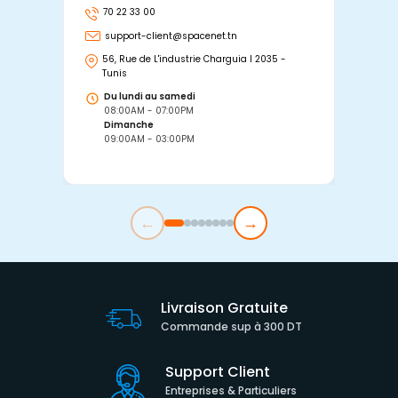
70 22 33 00
7
support-client@spacenet.tn
s
56, Rue de L'industrie Charguia I 2035 -
25
Tunis
Tu
Du lundi au samedi
D
08:00AM - 07:00PM
0
Dimanche
D
09:00AM - 03:00PM
0
←
→
Livraison Gratuite
Commande sup à 300 DT
Support Client
Entreprises & Particuliers