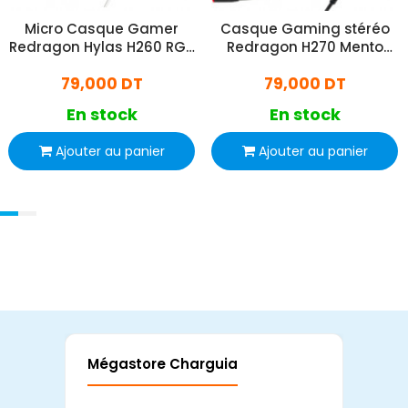
Micro Casque Gamer
Casque Gaming stéréo
Redragon Hylas H260 RGB
Redragon H270 Mento
Blanc
RGB Noir
79,000 DT
79,000 DT
En stock
En stock
Ajouter au panier
Ajouter au panier
Mégastore Charguia
Mag