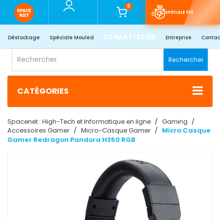
0
SPÉCIALE ÉTÉ
CLIMATISEUR
Déstockage
Spéciale Mouled
Entreprise
Contac
Rechercher
CATÉGORIES
Spacenet : High-Tech et Informatique en ligne
Gaming
Accessoires Gamer
Micro-Casque Gamer
Micro Casque
Gamer Redragon Pandora H350 RGB