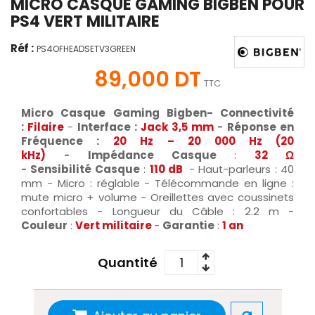
MICRO CASQUE GAMING BIGBEN POUR
PS4 VERT MILITAIRE
Réf :
PS4OFHEADSETV3GREEN
89,000 DT
TTC
Micro Casque Gaming Bigben- Connectivité
:
Filaire
-
Interface :
Jack
3,5 mm
-
Réponse en
Fréquence :
20 Hz – 20 000 Hz (20
kHz)
-
Impédance Casque
:
32 Ω
-
Sensibilité
Casque
:
110
dB
- Haut-parleurs : 40
mm - Micro : réglable - Télécommande en ligne :
mute micro + volume - Oreillettes avec coussinets
confortables - Longueur du Câble : 2.2 m -
Couleur
:
Vert militaire
-
Garantie
:
1 an
Quantité