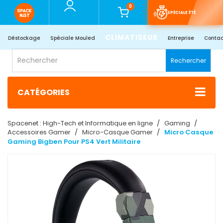
0
SPÉCIALE ÉTÉ
CLIMATISEUR
Déstockage
Spéciale Mouled
Entreprise
Contac
Rechercher
CATÉGORIES
Spacenet : High-Tech et Informatique en ligne
Gaming
Accessoires Gamer
Micro-Casque Gamer
Micro Casque
Gaming Bigben Pour PS4 Vert Militaire