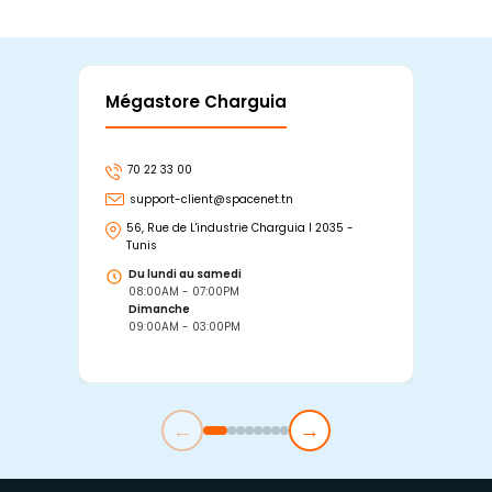
Mégastore Charguia
Mag
70 22 33 00
7
support-client@spacenet.tn
s
56, Rue de L'industrie Charguia I 2035 -
25
Tunis
Tu
Du lundi au samedi
D
08:00AM - 07:00PM
0
Dimanche
D
09:00AM - 03:00PM
0
←
→