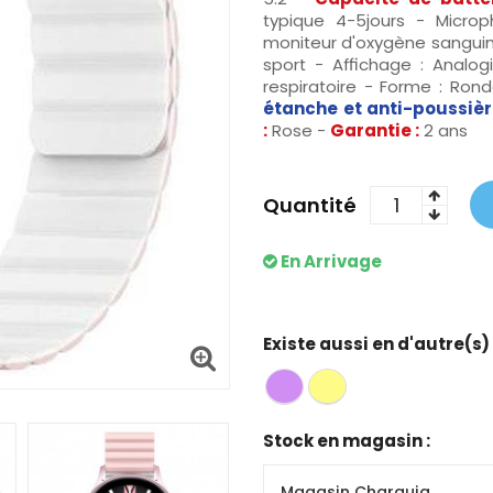
typique 4-5jours - Micro
moniteur d'oxygène sanguin 
sport - Affichage
: 
Analog
respiratoire - Forme
 : 
Rond
étanche et anti-poussiè
:
Rose -
Garantie :
2 ans
Quantité
En Arrivage
Existe aussi en d'autre(s)
Stock en magasin :
Magasin Charguia