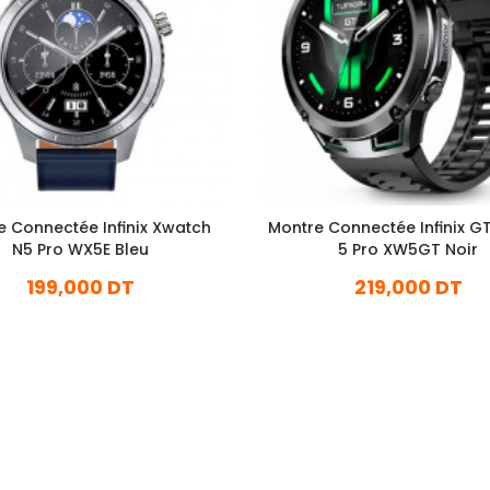
e Connectée Infinix Xwatch
Montre Connectée Infinix G
N5 Pro WX5E Bleu
5 Pro XW5GT Noir
199,000 DT
219,000 DT
En stock
En stock
Ajouter Au Panier
Ajouter Au Panier