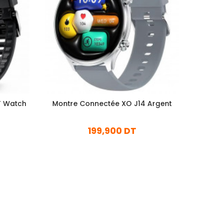
T Watch
Montre Connectée XO J14 Argent
Mont
199,900 DT
En stock
Ajouter Au Panier