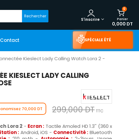
0
Rechercher
Panier
S'inscrire
0,000 DT
Contact
SPÉCIALE ÉTÉ
nnectée Kieslect Lady Calling Watch Lora 2 -
 KIESLECT LADY CALLING
OSE
299,000 DT
conomisez 70,000 DT
TTC
ch Lora 2
-
Ecran :
Tactile
Amoled HD
1.3'' (360 x
tation :
Android, iOS -
Connectivité :
Bluetooth
ie :
210 mAh -
Autonomie :
2-3jours, Usage