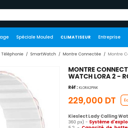
kage
Spéciale Mouled
Entreprise
CLIMATISEUR
Montre Co
Téléphonie
SmartWatch
Montre Connectée
MONTRE CONNECTÉE
WATCH LORA 2 - R
Réf :
KLORA2PINK
229,000 DT
É
Kieslect Lady Calling Wat
360 px) -
Système d'exploi
5.2 -
Capacité de batter