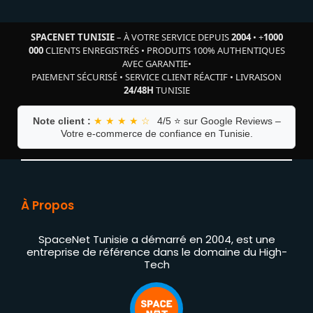
SPACENET TUNISIE
– À VOTRE SERVICE DEPUIS
2004
•
+
1000
000
CLIENTS ENREGISTRÉS
•
PRODUITS 100% AUTHENTIQUES
AVEC GARANTIE
•
PAIEMENT SÉCURISÉ
•
SERVICE CLIENT RÉACTIF
•
LIVRAISON
24/48H
TUNISIE
Note client :
★ ★ ★ ★ ☆
4/5 ⭐ sur Google Reviews –
Votre e-commerce de confiance en Tunisie.
À Propos
SpaceNet Tunisie a démarré en 2004, est une
entreprise de référence dans le domaine du High-
Tech