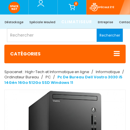
0
SPÉCIALE ÉTÉ
CLIMATISEUR
Déstockage
Spéciale Mouled
Entreprise
Contac
Rechercher
CATÉGORIES
Spacenet : High-Tech et Informatique en ligne
Informatique
Ordinateur Bureau
PC
Pc De Bureau Dell Vostro 3030 i5
14Gén 16Go 512Go SSD Windows 11