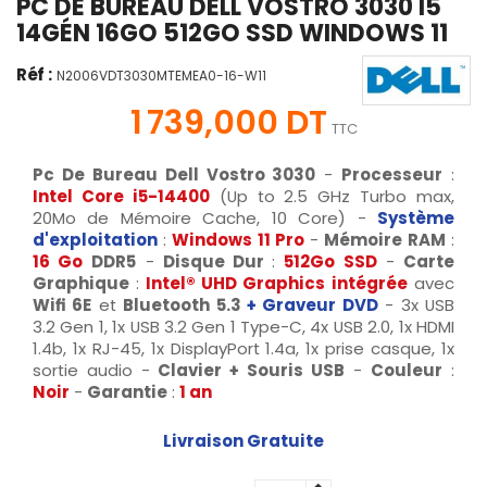
PC DE BUREAU DELL VOSTRO 3030 I5
14GÉN 16GO 512GO SSD WINDOWS 11
Réf :
N2006VDT3030MTEMEA0-16-W11
1 739,000 DT
TTC
Pc De Bureau Dell Vostro 3030
-
Processeur
:
Intel Core i5-14400
(Up to 2.5 GHz Turbo max,
20Mo de Mémoire Cache, 10 Core) -
Système
d'exploitation
:
Windows 11 Pro
-
Mémoire RAM
:
16 Go
DDR5
-
Disque Dur
:
512Go SSD
-
Carte
Graphique
:
Intel® UHD Graphics intégrée
avec
Wifi 6E
et
Bluetooth 5.3
+ Graveur DVD
- 3x USB
3.2 Gen 1, 1x USB 3.2 Gen 1 Type-C, 4x USB 2.0, 1x HDMI
1.4b, 1x RJ-45, 1x DisplayPort 1.4a, 1x prise casque, 1x
sortie audio -
Clavier + Souris USB
-
Couleur
:
Noir
-
Garantie
:
1 an
Livraison Gratuite