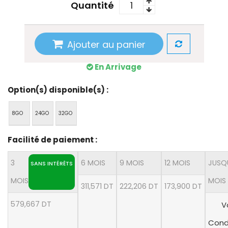
Quantité
Ajouter au panier
En Arrivage
Option(s) disponible(s) :
8GO
24GO
32GO
Facilité de paiement :
3
6 MOIS
9 MOIS
12 MOIS
JUSQ
SANS INTÉRÊTS
MOIS
MOIS
311,571 DT
222,206 DT
173,900 DT
579,667 DT
V
Cond