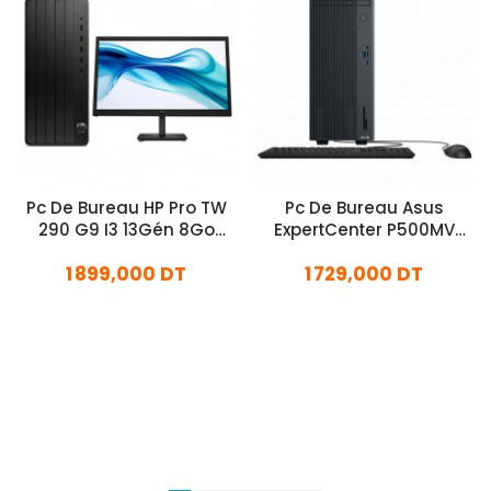
Pc De Bureau HP Pro TW
Pc De Bureau Asus
290 G9 I3 13Gén 8Go
ExpertCenter P500MV
512Go SSD
Intel Core 5 210H 8Go
1 899,000 DT
1 729,000 DT
512Go SSD
En stock
En stock
Ajouter Au Panier
Ajouter Au Panier