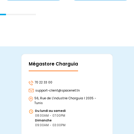
Mégastore Charguia
Mag
70 22 33 00
7
support-client@spacenet.tn
s
56, Rue de L'industrie Charguia I 2035 -
25
Tunis
Tu
Du lundi au samedi
D
08:00AM - 07:00PM
0
Dimanche
D
09:00AM - 03:00PM
0