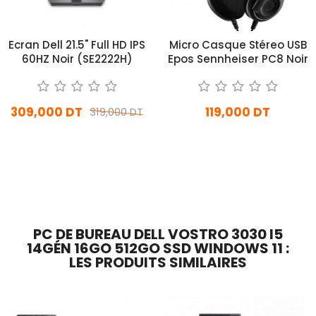
Ecran Dell 21.5" Full HD IPS
Micro Casque Stéreo USB
60HZ Noir (SE2222H)
Epos Sennheiser PC8 Noir
309,000 DT
119,000 DT
319,000 DT
En stock
En stock
Ajouter Au Panier
Ajouter Au Panier
PC DE BUREAU DELL VOSTRO 3030 I5
14GÉN 16GO 512GO SSD WINDOWS 11 :
LES PRODUITS SIMILAIRES