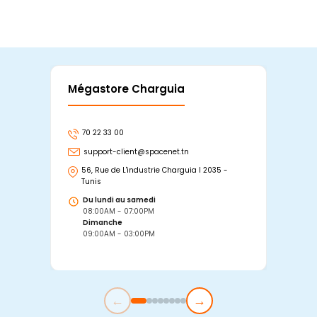
Mégastore Charguia
Mag
70 22 33 00
7
support-client@spacenet.tn
s
56, Rue de L'industrie Charguia I 2035 -
25
Tunis
Tu
Du lundi au samedi
D
08:00AM - 07:00PM
0
Dimanche
D
09:00AM - 03:00PM
0
←
→