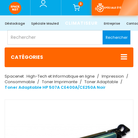
0
SPÉCIALE ÉTÉ
CLIMATISEUR
Déstockage
Spéciale Mouled
Entreprise
Contac
Rechercher
CATÉGORIES
Spacenet : High-Tech et Informatique en ligne
Impression
Consommable
Toner Imprimante
Toner Adaptable
Toner Adaptable HP 507A CE400A/CE250A Noir