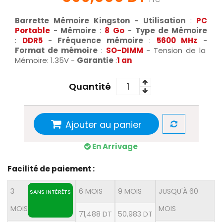
Barrette Mémoire Kingston -
Utilisation
:
PC
Portable
-
Mémoire
:
8 Go
-
Type de Mémoire
:
DDR5
-
Fréquence mémoire
:
5600 MHz
-
Format de mémoire
:
SO-DIMM
- Tension de la
Mémoire: 1.35V -
Garantie
:
1 an
Quantité
Ajouter au panier
En Arrivage
Facilité de paiement :
3
6 MOIS
9 MOIS
JUSQU'À 60
SANS INTÉRÊTS
MOIS
MOIS
71,488 DT
50,983 DT