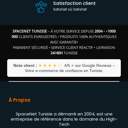
Satisfaction client
Satisfait où Satisfait
SPACENET TUNISIE
– À VOTRE SERVICE DEPUIS
2004
•
+
1000
000
CLIENTS ENREGISTRÉS
•
PRODUITS 100% AUTHENTIQUES
AVEC GARANTIE
•
PAIEMENT SÉCURISÉ
•
SERVICE CLIENT RÉACTIF
•
LIVRAISON
24/48H
TUNISIE
Note client :
★ ★ ★ ★ ☆
4/5 ⭐ sur Google Reviews –
Votre e-commerce de confiance en Tunisie.
À Propos
SpaceNet Tunisie a démarré en 2004, est une
entreprise de référence dans le domaine du High-
Tech