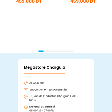
459,000 DT
459,000 DT
En stock
En stock
Ajouter Au Panier
Ajouter Au Panier
Mégastore Charguia
Mag
70 22 33 00
7
support-client@spacenet.tn
s
56, Rue de L'industrie Charguia I 2035 -
25
Tunis
Tu
Du lundi au samedi
D
08:00AM - 07:00PM
0