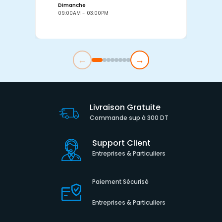
Dimanche
D
09:00AM - 03:00PM
0
←
→
Livraison Gratuite
Commande sup à 300 DT
Support Client
Entreprises & Particuliers
Paiement Sécurisé
Entreprises & Particuliers