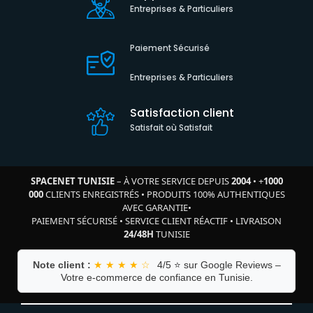
Entreprises & Particuliers
Paiement Sécurisé
Entreprises & Particuliers
Satisfaction client
Satisfait où Satisfait
SPACENET TUNISIE
– À VOTRE SERVICE DEPUIS
2004
•
+
1000
000
CLIENTS ENREGISTRÉS
•
PRODUITS 100% AUTHENTIQUES
AVEC GARANTIE
•
PAIEMENT SÉCURISÉ
•
SERVICE CLIENT RÉACTIF
•
LIVRAISON
24/48H
TUNISIE
Note client :
★ ★ ★ ★ ☆
4/5 ⭐ sur Google Reviews –
Votre e-commerce de confiance en Tunisie.