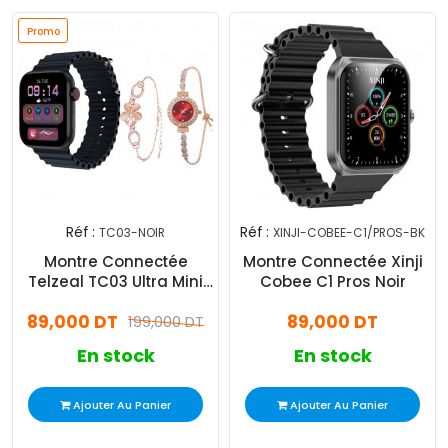
Promo
Réf :
Réf :
TC03-NOIR
XINJI-COBEE-C1/PROS-BK
Montre Connectée
Montre Connectée Xinji
Telzeal TC03 Ultra Mini
Cobee C1 Pros Noir
Noir
89,000 DT
89,000 DT
199,000 DT
En stock
En stock
Ajouter Au Panier
Ajouter Au Panier