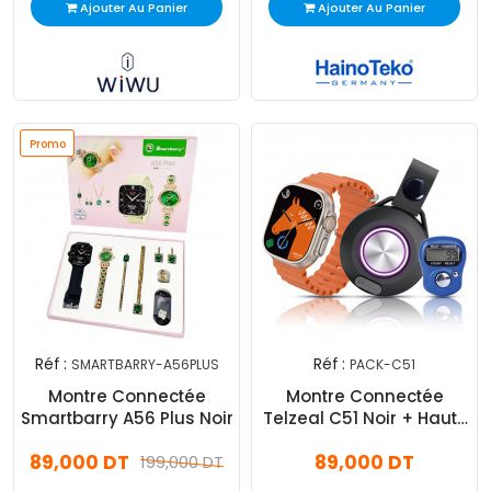
Ajouter Au Panier
Ajouter Au Panier
Promo
Réf :
Réf :
SMARTBARRY-A56PLUS
PACK-C51
Montre Connectée
Montre Connectée
Smartbarry A56 Plus Noir
Telzeal C51 Noir + Haut-
Parleur + Sebha
89,000 DT
89,000 DT
199,000 DT
Electronique