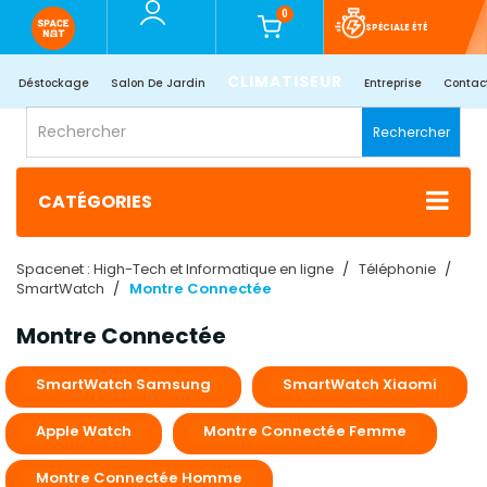
0
SPÉCIALE ÉTÉ
CLIMATISEUR
Déstockage
Salon De Jardin
Entreprise
Contac
Rechercher
CATÉGORIES
Spacenet : High-Tech et Informatique en ligne
Téléphonie
SmartWatch
Montre Connectée
Montre Connectée
SmartWatch Samsung
SmartWatch Xiaomi
Apple Watch
Montre Connectée Femme
Montre Connectée Homme