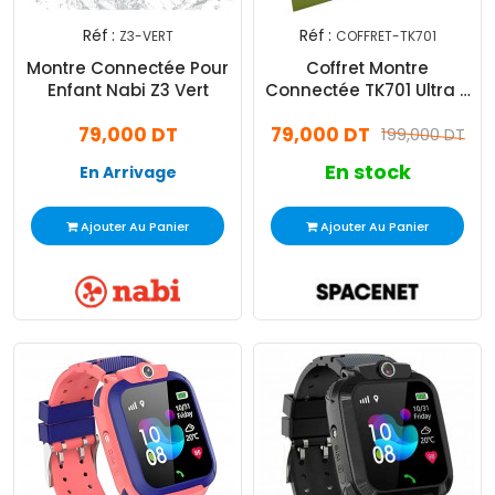
Réf :
Réf :
Z3-VERT
COFFRET-TK701
Montre Connectée Pour
Coffret Montre
Enfant Nabi Z3 Vert
Connectée TK701 Ultra 2
+ Mini Speaker +
79,000 DT
79,000 DT
Microphone Silver
199,000 DT
En stock
En Arrivage
Ajouter Au Panier
Ajouter Au Panier