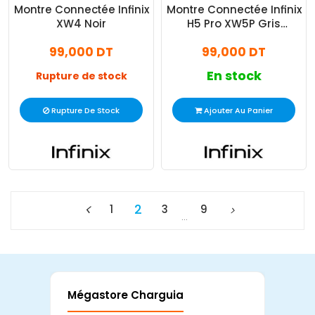
Montre Connectée Infinix
Montre Connectée Infinix
XW4 Noir
H5 Pro XW5P Gris
Titanium
99,000 DT
99,000 DT
En stock
Rupture de stock
Rupture De Stock
Ajouter Au Panier
2
1
3
9
…
Mégastore Charguia
Mag