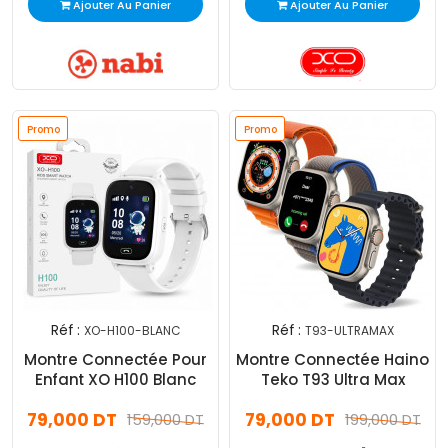
Ajouter Au Panier
Ajouter Au Panier
Promo
Promo
Réf :
Réf :
XO-H100-BLANC
T93-ULTRAMAX
Montre Connectée Pour
Montre Connectée Haino
Enfant XO H100 Blanc
Teko T93 Ultra Max
79,000 DT
79,000 DT
159,000 DT
199,000 DT