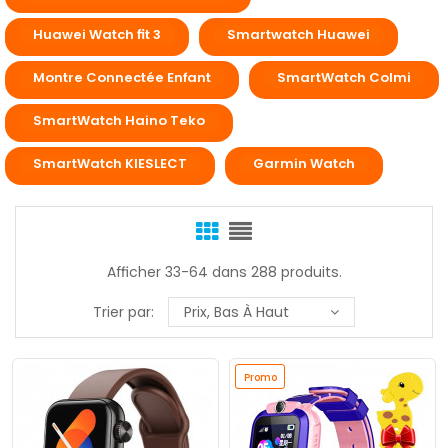
Huawei Watch fit 3
Smartwatch Huawei
Montre Connectée Enfant
SmartWatch Colmi
SmartWatch Haino Teko
SmartWatch KIESLECT
Garmin Watch
Afficher 33-64 dans 288 produits.
Trier par:
Prix, Bas À Haut
Promo