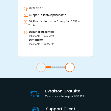
70 22 33 00
7
support-client@spacenet.tn
s
56, Rue de L'industrie Charguia I 2035 -
25
Tunis
Tu
Du lundi au samedi
D
08:00AM - 07:00PM
0
Dimanche
D
09:00AM - 03:00PM
0
←
→
Livraison Gratuite
Commande sup à 300 DT
Support Client