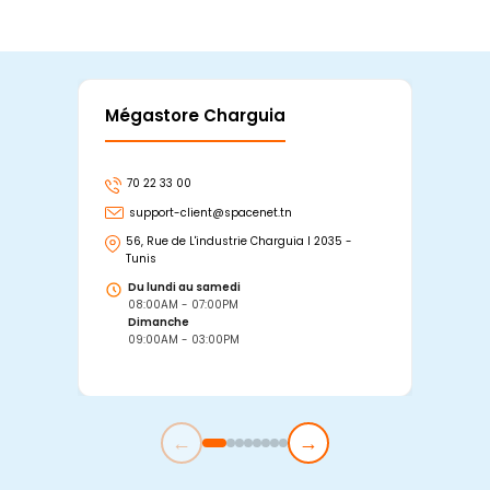
Mégastore Charguia
Mag
70 22 33 00
7
support-client@spacenet.tn
s
56, Rue de L'industrie Charguia I 2035 -
25
Tunis
Tu
Du lundi au samedi
D
08:00AM - 07:00PM
0
Dimanche
D
09:00AM - 03:00PM
0
←
→