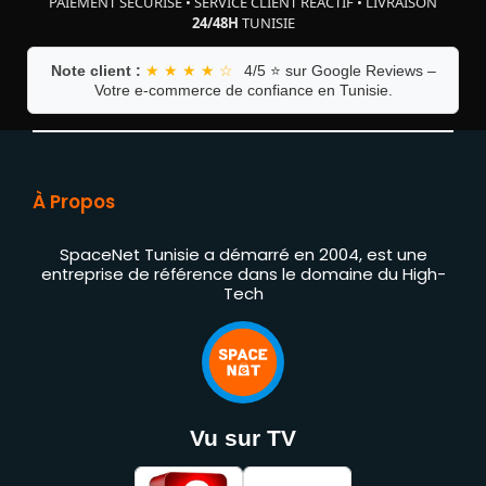
PAIEMENT SÉCURISÉ
•
SERVICE CLIENT RÉACTIF
•
LIVRAISON
24/48H
TUNISIE
Note client :
★ ★ ★ ★ ☆
4/5 ⭐ sur Google Reviews –
Votre e-commerce de confiance en Tunisie.
À Propos
SpaceNet Tunisie a démarré en 2004, est une
entreprise de référence dans le domaine du High-
Tech
Vu sur TV