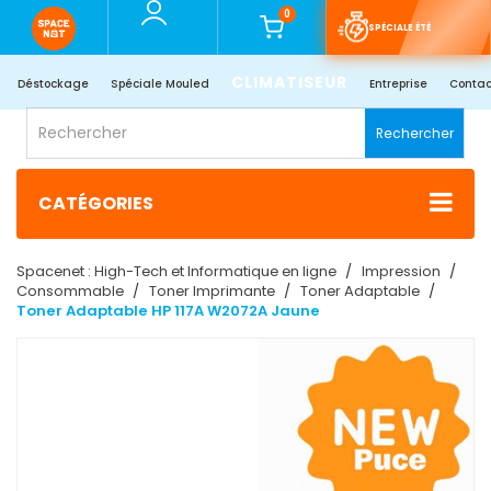
0
SPÉCIALE ÉTÉ
CLIMATISEUR
Déstockage
Spéciale Mouled
Entreprise
Contac
Rechercher
CATÉGORIES
Spacenet : High-Tech et Informatique en ligne
Impression
Consommable
Toner Imprimante
Toner Adaptable
Toner Adaptable HP 117A W2072A Jaune