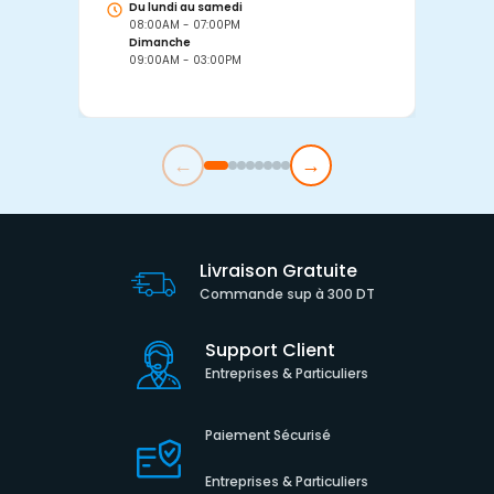
Du lundi au samedi
D
08:00AM - 07:00PM
0
Dimanche
D
09:00AM - 03:00PM
0
←
→
Livraison Gratuite
Commande sup à 300 DT
Support Client
Entreprises & Particuliers
Paiement Sécurisé
Entreprises & Particuliers