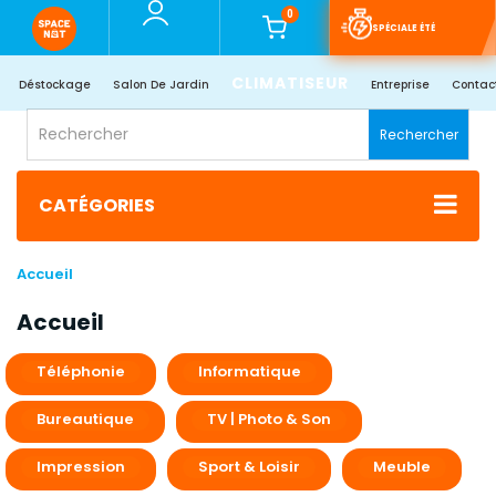
0
SPÉCIALE ÉTÉ
CLIMATISEUR
Déstockage
Salon De Jardin
Entreprise
Contac
Rechercher
CATÉGORIES
Accueil
Accueil
Téléphonie
Informatique
Bureautique
TV | Photo & Son
Impression
Sport & Loisir
Meuble