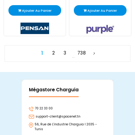
Ajouter Au Panier
Ajouter Au Panier
1
2
3
738
…
Mégastore Charguia
Mag
70 22 33 00
7
support-client@spacenet.tn
s
56, Rue de L'industrie Charguia I 2035 -
25
Tunis
Tu