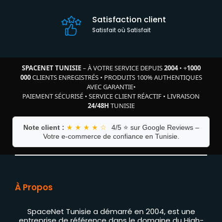
Satisfaction client
Satisfait où Satisfait
SPACENET TUNISIE
– À VOTRE SERVICE DEPUIS
2004
•
+
1000
000
CLIENTS ENREGISTRÉS
•
PRODUITS 100% AUTHENTIQUES
AVEC GARANTIE
•
PAIEMENT SÉCURISÉ
•
SERVICE CLIENT RÉACTIF
•
LIVRAISON
24/48H
TUNISIE
Note client :
★ ★ ★ ★ ☆
4/5 ⭐ sur Google Reviews –
Votre e-commerce de confiance en Tunisie.
À Propos
SpaceNet Tunisie a démarré en 2004, est une
entreprise de référence dans le domaine du High-