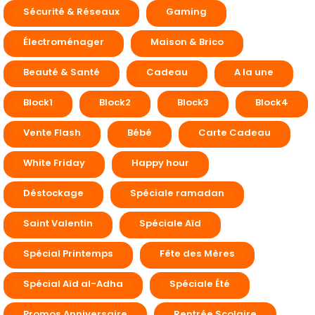
Sécurité & Réseaux
Gaming
Électroménager
Maison & Brico
Beauté & Santé
Cadeau
A la une
Block1
Block2
Block3
Block4
Vente Flash
Bébé
Carte Cadeau
White Friday
Happy hour
Déstockage
Spéciale ramadan
Saint Valentin​
Spéciale Aïd
Spécial Printemps
Fête des Mères
Spécial Aïd al-Adha
Spéciale Été
Promos Anniversaire
Rentrée Scolaire