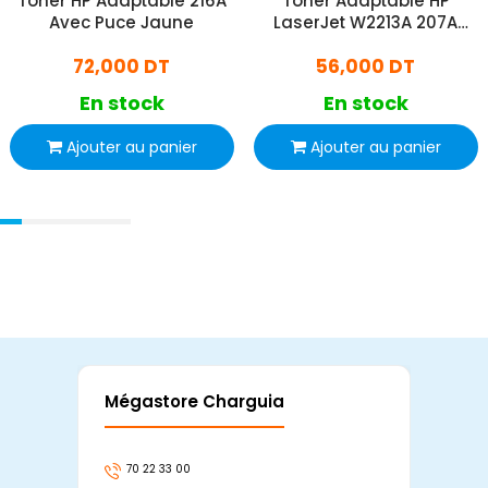
Toner HP Adaptable 216A
Toner Adaptable HP
Avec Puce Jaune
LaserJet W2213A 207A
Avec Puce Magenta
72,000 DT
56,000 DT
En stock
En stock
Ajouter au panier
Ajouter au panier
Mégastore Charguia
Mag
70 22 33 00
7