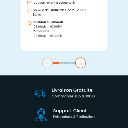
support-client@spacenet.tn
s
56, Rue de L'industrie Charguia I 2035 -
25
Tunis
Tu
Du lundi au samedi
D
08:00AM - 07:00PM
0
Dimanche
D
09:00AM - 03:00PM
0
←
→
Livraison Gratuite
Commande sup à 300 DT
Support Client
Entreprises & Particuliers