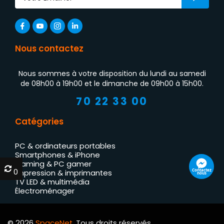
Nous contactez
Nous sommes à votre disposition du lundi au samedi
de 08h00 à 19h00 et le dimanche de 09h00 à 15h00.
70 22 33 00
Catégories
PC & ordinateurs portables
Smartphones & iPhone
Gaming & PC gamer
0
0
Contactez
Impression & imprimantes
nous
TV LED & multimédia
Électroménager
© 2026
SpaceNet
. Tous droits réservés.