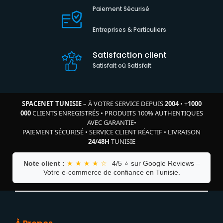
Paiement Sécurisé
Entreprises & Particuliers
Satisfaction client
Satisfait où Satisfait
SPACENET TUNISIE
– À VOTRE SERVICE DEPUIS
2004
•
+
1000
000
CLIENTS ENREGISTRÉS
•
PRODUITS 100% AUTHENTIQUES
AVEC GARANTIE
•
PAIEMENT SÉCURISÉ
•
SERVICE CLIENT RÉACTIF
•
LIVRAISON
24/48H
TUNISIE
Note client :
★ ★ ★ ★ ☆
4/5 ⭐ sur Google Reviews –
Votre e-commerce de confiance en Tunisie.