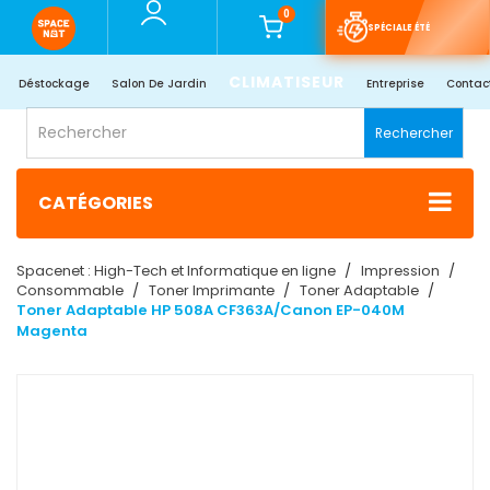
0
SPÉCIALE ÉTÉ
CLIMATISEUR
Déstockage
Salon De Jardin
Entreprise
Contac
Rechercher
CATÉGORIES
Spacenet : High-Tech et Informatique en ligne
Impression
Consommable
Toner Imprimante
Toner Adaptable
Toner Adaptable HP 508A CF363A/Canon EP-040M
Magenta